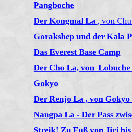
Pangboche
Der Kongmal La
, von Ch
Gorakshep und der Kala P
Das Everest Base Camp
Der Cho La,
von Lobuche
Gokyo
Der Renjo La ,
von Gokyo 
Nangpa La - Der Pass zwi
Streik! Zu Fuß von Jiri bi